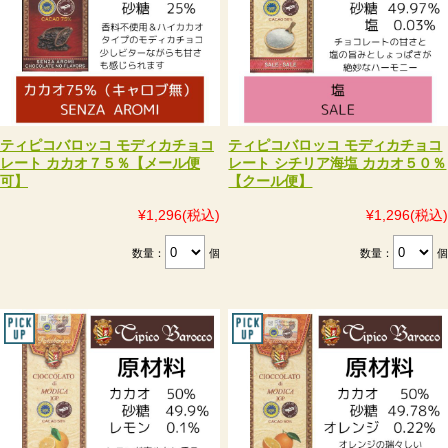
ティピコバロッコ モディカチョコ
ティピコバロッコ モディカチョコ
レート カカオ７５％【メール便
レート シチリア海塩 カカオ５０％
可】
【クール便】
¥1,296
(税込)
¥1,296
(税込)
数量：
個
数量：
個