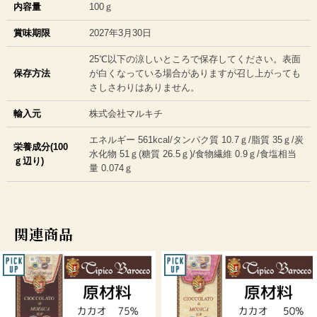
内容量
100ｇ
賞味期限
2027年3月30日
25℃以下の涼しいところで保存してください。表面
保存方法
が白くなっている場合がありますが召し上がっても
さしさわりはありません。
輸入元
株式会社マルキチ
エネルギー 561kcal/タンパク質 10.7ｇ/脂質 35ｇ/炭
栄養成分(100
水化物 51ｇ(糖質 26.5ｇ)/食物繊維 0.9ｇ/食塩相当
ｇ辺り)
量 0.074ｇ
関連商品