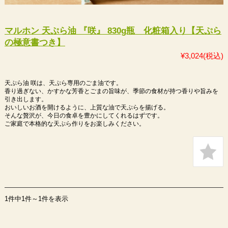
マルホン 天ぷら油 『咲』 830g瓶 化粧箱入り【天ぷら
の極意書つき】
¥3,024
(税込)
天ぷら油 咲は、天ぷら専用のごま油です。
香り過ぎない、かすかな芳香とごまの旨味が、季節の食材が持つ香りや旨みを
引き出します。
おいしいお酒を開けるように、上質な油で天ぷらを揚げる。
そんな贅沢が、今日の食卓を豊かにしてくれるはずです。
ご家庭で本格的な天ぷら作りをお楽しみください。
1件中1件～1件を表示